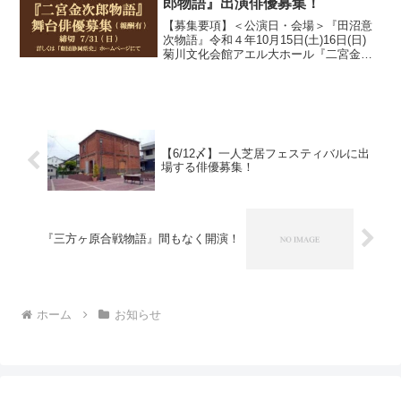
郎物語』出演俳優募集！
【募集要項】＜公演日・会場＞『田沼意
次物語』令和４年10月15日(土)16日(日)
菊川文化会館アエル大ホール『二宮金次
郎物語』令和４年11月日25日(金) 菊川
文化会館アエル小ホール＜練習期間＞
『田沼意次物語』8月11日(木)～10月13...
【6/12〆】一人芝居フェスティバルに出
場する俳優募集！
『三方ヶ原合戦物語』間もなく開演！
ホーム
お知らせ