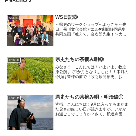
WS日記③
WS日記
～県史のワークショップへようこそ～先
日、菊川文化会館アエル✖劇団静岡県史
共同企画『教えて、金次郎先生！〜大日
本報徳社物語〜』にて、松本菊川市教育
長の元へ表敬訪問に行きました！大日本
報徳社の綱取事務局長、牛渕報徳社の鈴
木和哉さん、丹野報徳社の...
県史たちの茶摘み唄⑧
お知らせ
みなさま、こんにちは！いよいよ、牧之
原公演まで1か月となりました！！来月の
今頃は皆様の前で「牧之原開拓史」お披
露目となります実際に幕末へタイムスリ
ップは出来ませんが、当時の侍たちが新
たな生き方を求め、茶畑を広げていった
という地域に根ざした実...
県史たちの茶摘み唄・明治編①
お知らせ
皆様、こんにちは！9月に入ってもまだま
だ暑さの厳しい日が続きますが、いかが
お過ごしでしょうか？さて、私達劇団静
岡県史では次回公演に向けた稽古が始ま
りました！今回の作品は7月上演した「牧
之原開拓史・幕末編」の続編となります
キャスト変更した役・...