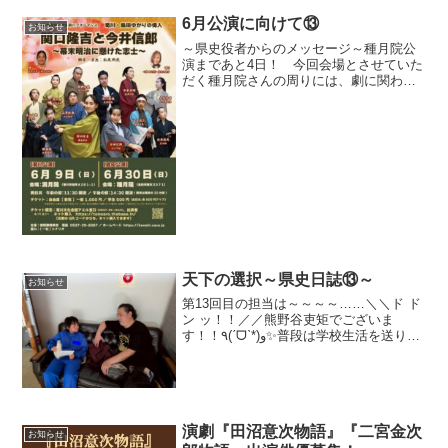
6月公演に向けて⑬
お知らせ
～県史役者からのメッセージ～種月院公
演まであと4日！ 今回会場とさせていた
だく種月院さんの周りには、劇に関わる
偉人たちゆかりの地があるのをご存知で
しょうか？ホームページやチラシ裏にも
記載させて頂いておりますが ・勝海舟
之像（静岡県島田市南2...
天下の選択～県史日誌⑬～
お知らせ
第13回目の担当は～～～～……＼＼ド ド
ン ッ！！／／熊野谷吏矩でございま
す！！٩(ˊᗜˋ*)و✨普段は学校生活を送りな
がら、部活や趣味など色々なことを頑張
っております！演じることが好きで、こ
の劇団でも毎回「なるほど…演劇って深
い…( ˙...
演劇『田沼意次物語』『二宮金次
お知らせ