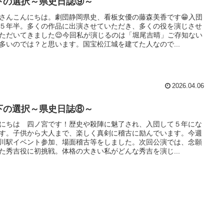
下の選択～県史日誌⑨～
さんこんにちは。劇団静岡県史、看板女優の藤森美香です😁入団
５年半。多くの作品に出演させていただき、多くの役を演じさせ
ただいてきました😌今回私が演じるのは「堀尾吉晴」ご存知ない
多いのでは？と思います。国宝松江城を建てた人なので...
2026.04.06
下の選択～県史日誌⑧～
にちは 四ノ宮です！歴史や殺陣に魅了され、入団して５年にな
す。子供から大人まで、楽しく真剣に稽古に励んでいます。今週
川駅イベント参加、場面稽古等をしました。次回公演では、念願
た秀吉役に初挑戦。体格の大きい私がどんな秀吉を演じ...