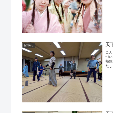
天
お知らせ
こん
づい
熱気
たし