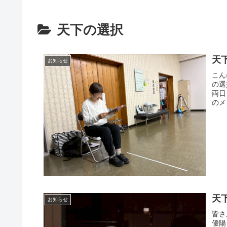
天下の選択
天
お知らせ
こん
の選
両日
のメ
天
お知らせ
皆さ
優陽