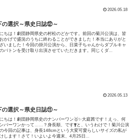
2026.05.18
下の選択～県史日誌⑫～
にちは！劇団静岡県史の村松のどかです。前回の菊川公演は、皆
おかげで盛況のうちに終わることができました！本当にありがと
ざいました！今回の掛川公演から、日菜子ちゃんからダブルキャ
のバトンを受け取り出演させていただきます。同じくダ...
2026.05.13
下の選択～県史日誌⑪～
にちは！劇団静岡県史のナンバーワン🥇✨大庭茜です！えっ、何
ンバーワンかって……？身長順、です❣️と、いうわけで！菊川公演
の今回の記事は、身長148cmという大変可愛らしいサイズの私が
けします！さて！いよいよ今週末、4月25日...