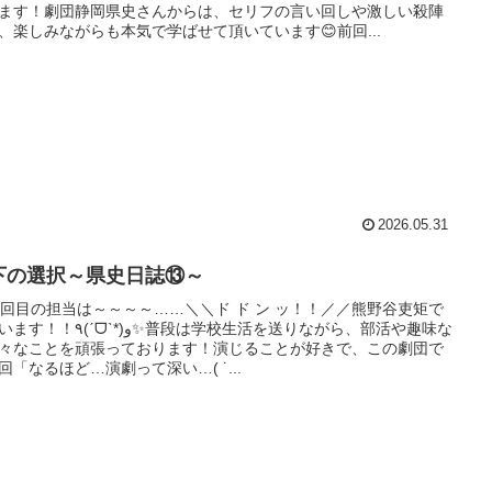
ます！劇団静岡県史さんからは、セリフの言い回しや激しい殺陣
、楽しみながらも本気で学ばせて頂いています😊前回...
2026.05.31
下の選択～県史日誌⑬～
3回目の担当は～～～～……＼＼ド ド ン ッ！！／／熊野谷吏矩で
ᗜˋ*)و✨普段は学校生活を送りながら、部活や趣味な
々なことを頑張っております！演じることが好きで、この劇団で
回「なるほど…演劇って深い…( ˙...