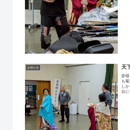
天
お知らせ
皆様
も菊
しか
台に