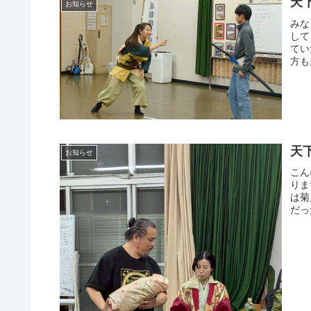
天
お知らせ
みな
して
てい
方も
天
お知らせ
こん
りま
は菊
だっ