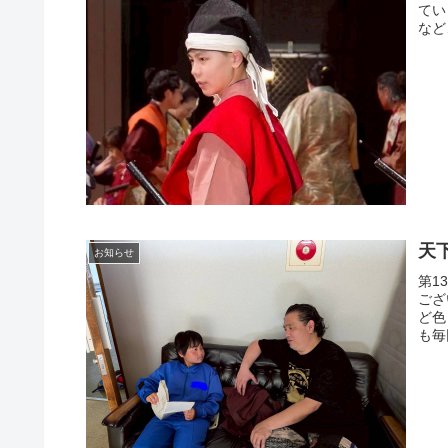
てい
など
天
お知らせ
第1
ございます！！٩(ˊ
ど色
も毎