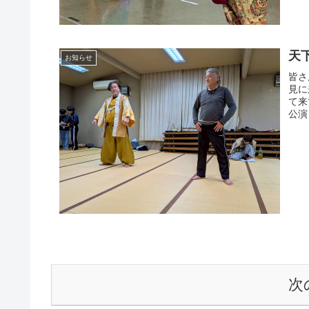
天
お知らせ
皆さ
見に
て来
公演
次