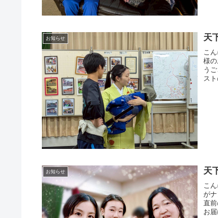
天
お知らせ
こん
様の
うご
スト
天
お知らせ
こん
がナ
直前
お届