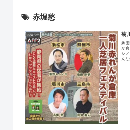
赤堀愁
菊
お知らせ
劇団
が倉
シノ
んな