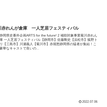
川赤れんが倉庫 一人芝居フェスティバル
静岡県史番外企画ARTS for the future! 2 補助対象事業菊川赤れん
庫 一人芝居フェスティバル【静岡市】佐藤剛史【浜松市】狐野ト
リ【三島市】川瀬義人【菊川市】赤堀愁静岡県の猛者が集結！こ
豪華なキャストで良いの...
2022.07.06