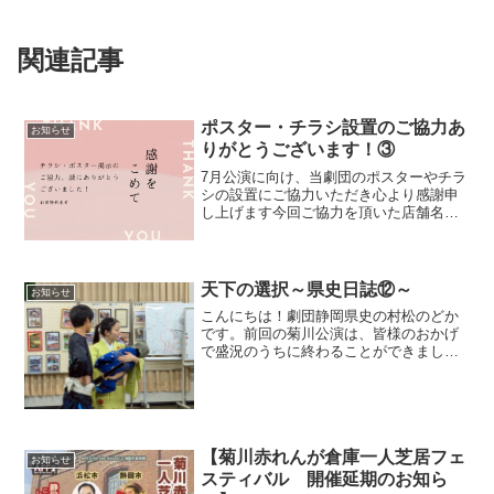
関連記事
ポスター・チラシ設置のご協力あ
お知らせ
りがとうございます！③
7月公演に向け、当劇団のポスターやチラ
シの設置にご協力いただき心より感謝申
し上げます今回ご協力を頂いた店舗名・
施設名を以下に掲載させていただきます
（順不同） ・牧之原コミュニティセン
ター様・丸和モータース様・子生まれ温
泉様・ＪＲ豊田町駅様・...
天下の選択～県史日誌⑫～
お知らせ
こんにちは！劇団静岡県史の村松のどか
です。前回の菊川公演は、皆様のおかげ
で盛況のうちに終わることができまし
た！本当にありがとうございました！今
回の掛川公演から、日菜子ちゃんからダ
ブルキャストのバトンを受け取り出演さ
せていただきます。同じくダ...
【菊川赤れんが倉庫一人芝居フェ
お知らせ
スティバル 開催延期のお知ら