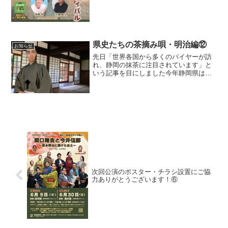
川瀬義人【菊川市】赤堀愁静岡県の猛者
が集結！こんな豪華なキャストで良い
の...
県史たちの茶摘み唄・明治編⑫
お知らせ
先日「世界各国から多くのバイヤーが訪
れ、静岡の抹茶に注目されています」と
いう記事を目にしました今年静岡県は一
番茶の荒茶の生産量で初めて鹿児島県に
抜かれ全国2位に。長年、日本一の茶処を
誇って来た静岡の茶業にとってショック
な結果を目にした後では...
次回公演のポスター・チラシ設置にご協
力ありがとうございます！⑥