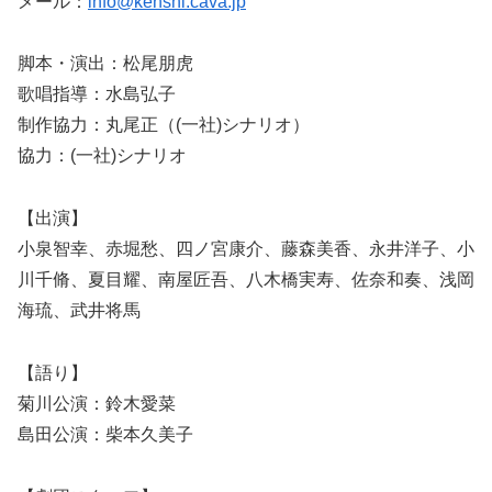
メール：
info@kenshi.cava.jp
脚本・演出：松尾朋虎
歌唱指導：水島弘子
制作協力：丸尾正（(一社)シナリオ）
協力：(一社)シナリオ
【出演】
小泉智幸、赤堀愁、四ノ宮康介、藤森美香、永井洋子、小
川千脩、夏目耀、南屋匠吾、八木橋実寿、佐奈和奏、浅岡
海琉、武井将馬
【語り】
菊川公演：鈴木愛菜
島田公演：柴本久美子