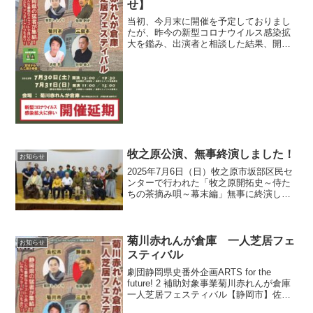
せ】
当初、今月末に開催を予定しておりまし
たが、昨今の新型コロナウイルス感染拡
大を鑑み、出演者と相談した結果、開催
を延期することとしました。楽しみにし
ていただいた皆様、大変申し訳ありませ
ん!!!年内には開催を予定しております
が、日程が決まり次第、...
牧之原公演、無事終演しました！
お知らせ
2025年7月6日（日）牧之原市坂部区民セ
ンターで行われた「牧之原開拓史～侍た
ちの茶摘み唄～幕末編」無事に終演しま
した！ご来場ご観劇下さった皆様、あり
がとうございました！杉本牧之原市長も
ご来場いただき、一緒に記念撮影もさせ
ていただきました牧...
菊川赤れんが倉庫 一人芝居フェ
お知らせ
スティバル
劇団静岡県史番外企画ARTS for the
future! 2 補助対象事業菊川赤れんが倉庫
一人芝居フェスティバル【静岡市】佐藤
剛史【浜松市】狐野トシノリ【三島市】