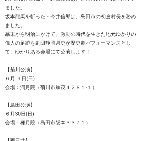
ました。
坂本龍馬を斬った・今井信郎は、島田市の初倉村長を務め
ました。
幕末から明治にかけて、激動の時代を生きた地元ゆかりの
偉人の足跡を劇団静岡県史が歴史劇パフォーマンスとし
て、ゆかりある会場にて公演します！
【菊川公演】
６月 ９日(日)
会場：洞月院（菊川市加茂４２８１-１）
【島田公演】
６月30日(日)
会場：種月院（島田市阪本３３７１）
【両日共】