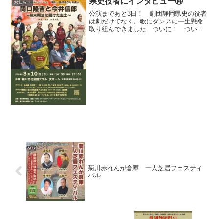
県史役者にインタビュー⑭
お知らせ
公演まであと3日！ 劇団静岡県史の役者
は劇だけでなく、歌にダンスに一生懸命
取り組んできました ついに！ ついに
公演が3日後と迫ってまいりました！チケ
ットのご準備は出来ていらっしゃいます
か？（当日までご都合が分からない方、
会場では当日券のご用...
菊川赤れんが倉庫 一人芝居フェスティ
バル