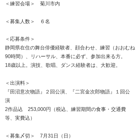
＜練習会場＞ 菊川市内
＜募集人数＞ ６名
＜応募条件＞
静岡県在住の舞台俳優経験者、顔合わせ、練習（おおむね
90時間）、リハーサル、本番に必ず、参加出来る方。
18歳以上。演技、歌唱、ダンス経験者は、大歓迎。
＜出演料＞
『田沼意次物語』２回公演、『二宮金次郎物語』１回公
演
2作品込 253,000円（税込、練習期間の食事・交通費
等、実費込）
＜募集〆切＞ 7月31日（日）