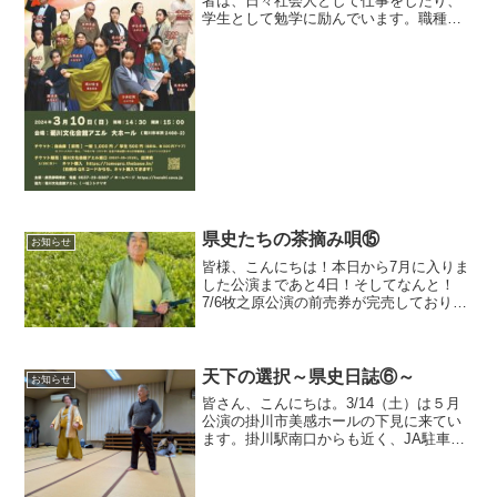
者は、日々社会人として仕事をしたり、
学生として勉学に励んでいます。職種、
通う学校、住む地域も別々のメンバーで
すが、集まってお稽古が始まるとみんな
で気持ちを一つにして作品に向きあいま
す。さて、今回イン...
県史たちの茶摘み唄⑮
お知らせ
皆様、こんにちは！本日から7月に入りま
した公演まであと4日！そしてなんと！
7/6牧之原公演の前売券が完売しておりま
す！お買い求めになられた皆様、ありが
とうございます！！劇団キャスト・スタ
ッフ一同とても喜んでおります なお引
き続き、7/20（...
天下の選択～県史日誌⑥～
お知らせ
皆さん、こんにちは。3/14（土）は５月
公演の掛川市美感ホールの下見に来てい
ます。掛川駅南口からも近く、JA駐車場
もあるので安心して来てください。あ!私
は秀長役の大石智一です。4月25日菊川ア
エル公演も近く、みんな迫真の演技で