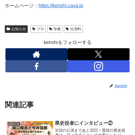
ホームページ：
https://kenshi.cava.jp
お知らせ
プロ
俳優
出演料
kenshiをフォローする
kenshi
関連記事
県史役者にインタビュー②
お知らせ
3/10の公演まであと32日！普段の県史役