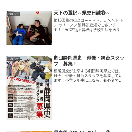
す。取り残され...
天下の選択～県史日誌⑬～
お知らせ
第13回目の担当は～～～～……＼＼ド ド
ン ッ！！／／熊野谷吏矩でございま
す！！٩(ˊᗜˋ*)و✨普段は学校生活を送りな
がら、部活や趣味など色々なことを頑張
っております！演じることが好きで、こ
の劇団でも毎回「なるほど…演劇って深
い…( ˙...
劇団静岡県史 俳優・舞台スタッ
お知らせ
フ 募集！
松尾朋虎が主宰する劇団静岡県史では、
只今、俳優・舞台スタッフを募集してい
ます！小学５年生以上なら、初心者でも
ＯＫ！練習は、毎週土曜日の午後・夜に
あります。見学も出来ます！オンライン
の説明会をやっていますので、興味のあ
る方は、まずは申し込んで...