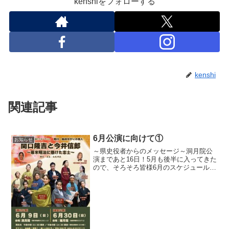
kenshiをフォローする
kenshi
関連記事
6月公演に向けて①
お知らせ
～県史役者からのメッセージ～洞月院公
演まであと16日！5月も後半に入ってきた
ので、そろそろ皆様6月のスケジュールも
お決まりかと思います6/9（日）ご予定が
空いていらっしゃる方、是非この機会に
劇団静岡県史の公演を観劇してみません
か？今回は菊川...