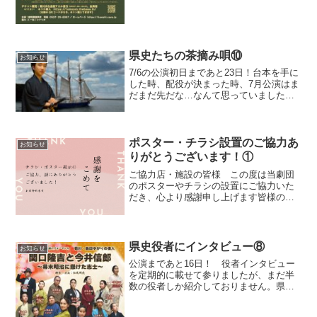
県史たちの茶摘み唄⑩
お知らせ
7/6の公演初日まであと23日！台本を手に
した時、配役が決まった時、7月公演はま
だまだ先だな…なんて思っていました
が、着実に公演日は近付いています来週
からは猛暑の予報も出ていますね湿度も
高く、熱中症の危険度も高いので、皆様
も6月だからと油断...
ポスター・チラシ設置のご協力あ
お知らせ
りがとうございます！①
ご協力店・施設の皆様 この度は当劇団
のポスターやチラシの設置にご協力いた
だき、心より感謝申し上げます皆様のご
支援とご厚意により、私達の活動を多く
の方に広めることができています 今回
ご協力を頂いた店名・施設名を以下に掲
載させていただきます（順...
県史役者にインタビュー⑧
お知らせ
公演まであと16日！ 役者インタビュー
を定期的に載せて参りましたが、まだ半
数の役者しか紹介しておりません。県史
にはバラエティーに富んだ役者がおりま
すので、是非とも公演までに紹介したい