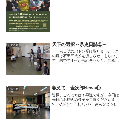
と思います。 さて、今回は日本の幕末
の歴史にはなくてはなら...
天下の選択～県史日誌⑤～
お知らせ
どーも日誌のバトン受け取りました！こ
の度は石田三成役を演じさせてもらいま
す亞未です！何から話そうかと…🤔稽古
は着々と進んでおります！演技ももちろ
ん殺陣も！！メンバーが増えたことによ
り振付にも気合が入っているようで私は
毎回脳トレ状態です(笑)...
教えて、金次郎News⑪
お知らせ
皆様、こんにちは！早速ですが、今日は
先日のお稽古の様子をご覧くださいえ！
5…5人⁉(*_*;一体メンバーみんなどうしち
ゃったの⁉インフルエンザやコロナなどの
体調不良⁉ …いえいえ、心配御無用で
す！(*^_^*)時間帯も相まって、ちょっと
哀愁...