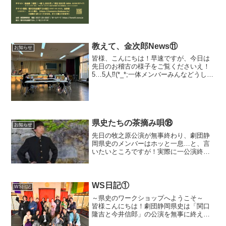
教えて、金次郎News⑪
お知らせ
皆様、こんにちは！早速ですが、今日は
先日のお稽古の様子をご覧くださいえ！
5…5人⁉(*_*;一体メンバーみんなどうしち
ゃったの⁉インフルエンザやコロナなどの
体調不良⁉ …いえいえ、心配御無用で
す！(*^_^*)時間帯も相まって、ちょっと
哀愁...
県史たちの茶摘み唄⑱
お知らせ
先日の牧之原公演が無事終わり、劇団静
岡県史のメンバーはホッと一息…と、言
いたいところですが！実際に一公演終わ
ったところで、またそれぞれの課題を見
つけ、次回に活かそうとお稽古に励んで
います。また7/12（土）は掛川市の大坂
地区の「フェスタ大坂...
WS日記①
WS日記
～県史のワークショップへようこそ～
皆様こんにちは！劇団静岡県史は「関口
隆吉と今井信郎」の公演を無事に終えま
したが、一息つく間もなく次の公演に向