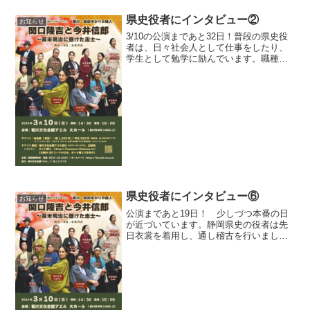
県史役者にインタビュー②
お知らせ
3/10の公演まであと32日！普段の県史役
者は、日々社会人として仕事をしたり、
学生として勉学に励んでいます。職種、
通う学校、住む地域も別々のメンバーで
すが、集まってお稽古が始まるとみんな
で気持ちを一つにして作品に向きあいま
す。さて、今回イン...
県史役者にインタビュー⑥
お知らせ
公演まであと19日！ 少しづつ本番の日
が近づいています。静岡県史の役者は先
日衣裳を着用し、通し稽古を行いまし
た。ダンス、殺陣、歌…芝居以外にも確
認すべきことはたくさんあります。どの
パートもみな全力で取り組んでおります
ので、是非とも3/10は...