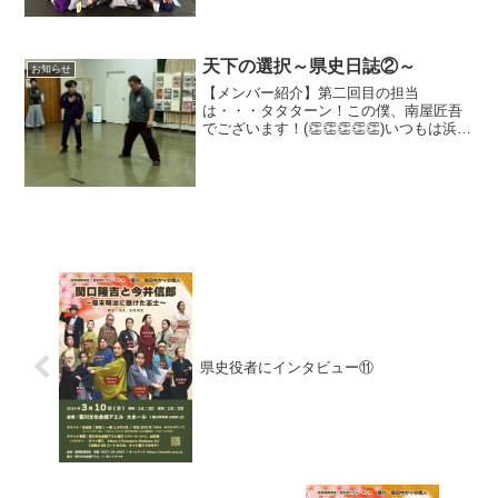
けての準備を行っております そのひと
つとして、この1か月はワークショップを
開催します！普段お稽古...
天下の選択～県史日誌②～
お知らせ
【メンバー紹介】第二回目の担当
は・・・タタターン！この僕、南屋匠吾
でございます！(👏👏👏👏👏)いつもは浜松
市のとある公立中学校で中学二年生とし
て日々先輩として頑張っております。吹
奏楽部員の僕、最近はコンクールの練習
をしたり、勉学に励んでいた...
県史役者にインタビュー⑪