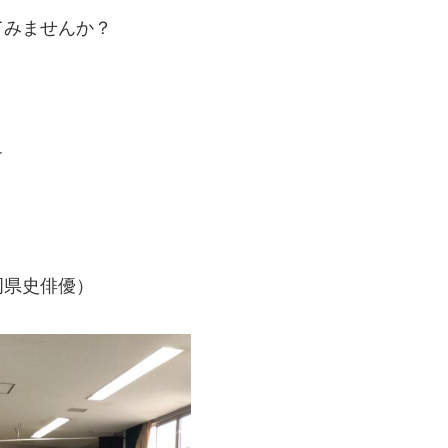
てみませんか？
す
岡県史俳優）