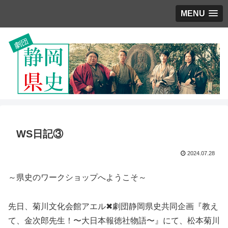
MENU
WS日記③
2024.07.28
～県史のワークショップへようこそ～
先日、菊川文化会館アエル✖劇団静岡県史共同企画『教え
て、金次郎先生！〜大日本報徳社物語〜』にて、松本菊川