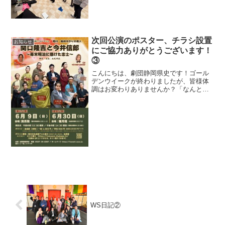
方が素敵なPR動画を作成してくれました
よ！！家族と観ても、友人と観ても、恋
人同士で観ても、もちろんお一人様で観
ても、笑ってホロっと...
次回公演のポスター、チラシ設置
お知らせ
にご協力ありがとうございます！
③
こんにちは、劇団静岡県史です！ゴール
デンウイークが終わりましたが、皆様体
調はお変わりありませんか？「なんとな
く身体がだるい」「夜眠れない」など、
新入生や新社会人に現れやすい「五月
病」最近は季節、年齢を問わず同様の症
状を訴える人が増えており、...
WS日記②