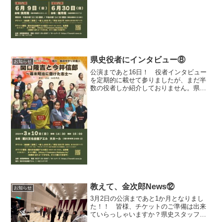
県史役者にインタビュー⑧
お知らせ
公演まであと16日！ 役者インタビュー
を定期的に載せて参りましたが、まだ半
数の役者しか紹介しておりません。県史
にはバラエティーに富んだ役者がおりま
すので、是非とも公演までに紹介したい
と思います。 さて、今回は日本の幕末
の歴史にはなくてはなら...
教えて、金次郎News⑫
お知らせ
3月2日の公演まであと1か月となりまし
た！！ 皆様、チケットのご準備は出来
ていらっしゃいますか？県史スタッフの