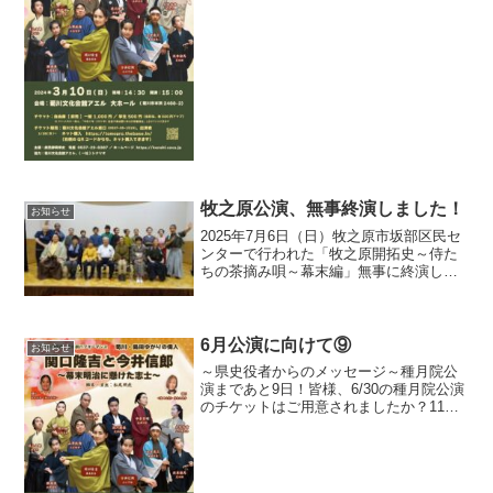
た。ダンス、殺陣、歌…芝居以外にも確
認すべきことはたくさんあります。どの
パートもみな全力で取り組んでおります
ので、是非とも3/10は...
牧之原公演、無事終演しました！
お知らせ
2025年7月6日（日）牧之原市坂部区民セ
ンターで行われた「牧之原開拓史～侍た
ちの茶摘み唄～幕末編」無事に終演しま
した！ご来場ご観劇下さった皆様、あり
がとうございました！杉本牧之原市長も
ご来場いただき、一緒に記念撮影もさせ
ていただきました牧...
6月公演に向けて⑨
お知らせ
～県史役者からのメッセージ～種月院公
演まであと9日！皆様、6/30の種月院公演
のチケットはご用意されましたか？11：
30～／14：30～と2回公演ではあります
が、お席には限りがございますのでお早
目のご予約・ご購入をお願いいたしま
す 先日、県...