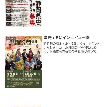
あります。見学も出来ます！オンライン
の説明会をやっていますので、興味のあ
る方は、まずは申し込んで...
県史役者にインタビュー⑮
お知らせ
洞月院公演まであと3日！皆様、お待たせ
いたしました…洞月院公演を間近に控
え、お稽古も本番前の緊張感が漂ってき
ましたが… 本日は久しぶりのコーナー
が戻ってまいりました！！ 劇団静岡県
史に先日入団し、今井いわ役を演じる村
松和花（のどか）さんをご...