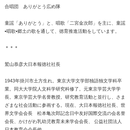
合唱団 ありがとう広め隊
童謡「ありがとう」と、唱歌「二宮金次郎」を主に、童謡
▪唱歌▪郷土の歌を通して、徳育推進活動をしています。
＊＊＊
鷲山恭彦大日本報徳社社長
1943年掛川市土方生れ。東京大学文学部独語独文学科卒
業。同大大学院人文科学研究科修了。元東京学芸大学学
長。東京学芸大学名誉教授。研究教育活動と並行し、さま
ざまな社会活動に参画する。現在、大日本報徳社社長、世
界文学会会長 松本亀次郎記念日中友好国際交流の会名誉
会長、かけがわ乳幼児教育未来学会会長、 公益社団法人
日本教育会会長他