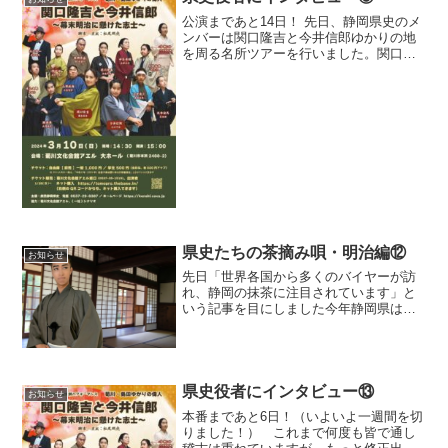
公演まであと14日！ 先日、静岡県史のメ
ンバーは関口隆吉と今井信郎ゆかりの地
を周る名所ツアーを行いました。関口隆
吉の碑、今井信郎屋敷跡、中条景昭や大
草高重の墓…などなど、今回の劇で活躍
する偉人たちの生きた証を感じることが
できる名所がたくさん...
県史たちの茶摘み唄・明治編⑫
お知らせ
先日「世界各国から多くのバイヤーが訪
れ、静岡の抹茶に注目されています」と
いう記事を目にしました今年静岡県は一
番茶の荒茶の生産量で初めて鹿児島県に
抜かれ全国2位に。長年、日本一の茶処を
誇って来た静岡の茶業にとってショック
な結果を目にした後では...
県史役者にインタビュー⑬
お知らせ
本番まであと6日！（いよいよ一週間を切
りました！） これまで何度も皆で通し