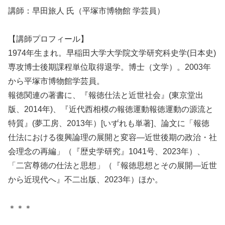
講師：早田旅人 氏（平塚市博物館 学芸員）
【講師プロフィール】
1974年生まれ。早稲田大学大学院文学研究科史学(日本史)
専攻博士後期課程単位取得退学。博士（文学）。2003年
から平塚市博物館学芸員。
報徳関連の著書に、『報徳仕法と近世社会』(東京堂出
版、2014年)、『近代西相模の報徳運動報徳運動の源流と
特質』(夢工房、2013年）[いずれも単著]、論文に「報徳
仕法における復興論理の展開と変容―近世後期の政治・社
会理念の再編」（『歴史学研究』1041号、2023年）、
「二宮尊徳の仕法と思想」（『報徳思想とその展開―近世
から近現代へ』不二出版、2023年）ほか。
＊＊＊