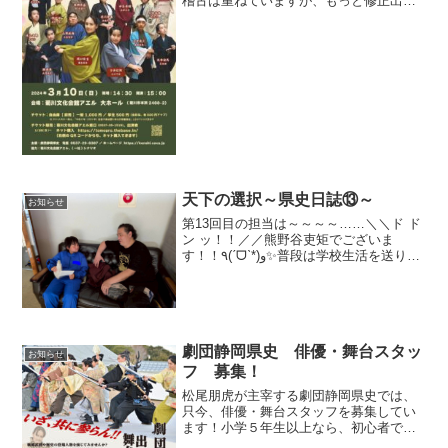
稽古は重ねていますが、もっと修正出来
る事はないかと手を抜かずに追及してい
く様子が見られますこういった姿勢が本
番に近づけば近づくほど増えるのが県史
役者たちの強みです ど...
天下の選択～県史日誌⑬～
お知らせ
第13回目の担当は～～～～……＼＼ド ド
ン ッ！！／／熊野谷吏矩でございま
す！！٩(ˊᗜˋ*)و✨普段は学校生活を送りな
がら、部活や趣味など色々なことを頑張
っております！演じることが好きで、こ
の劇団でも毎回「なるほど…演劇って深
い…( ˙...
劇団静岡県史 俳優・舞台スタッ
お知らせ
フ 募集！
松尾朋虎が主宰する劇団静岡県史では、
只今、俳優・舞台スタッフを募集してい
ます！小学５年生以上なら、初心者でも
ＯＫ！練習は、毎週土曜日の午後・夜に