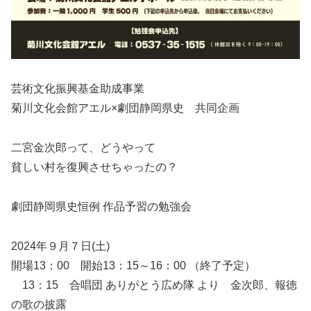
芸術文化振興基金助成事業
菊川文化会館アエル×劇団静岡県史 共同企画
二宮金次郎って、どうやって
貧しい村を復興させちゃったの？
劇団静岡県史恒例 作品予習の勉強会
2024年９月７日(土)
開場13：00 開始13：15～16：00 （終了予定）
13：15 合唱団 ありがとう広め隊 より 金次郎、報徳
の歌の披露