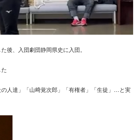
した後、入団劇団静岡県史に入団。
した
社の人達」「山﨑覚次郎」「有権者」「生徒」…と実