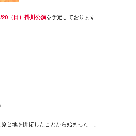
7/20（日）掛川公演
を予定しております
』
之原台地を開拓したことから始まった…。