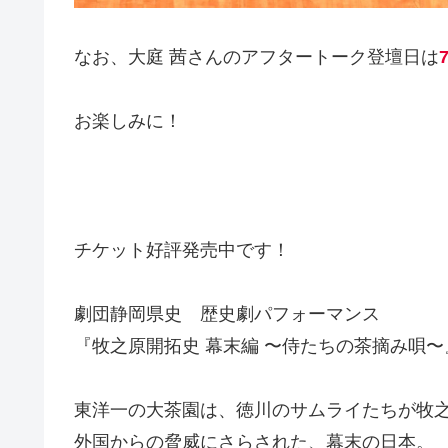
なお、大庭 茜さんのアフタートーク登壇日は
お楽しみに！
チケット好評発売中です！
劇団静岡県史 歴史劇パフォーマンス
『牧之原開拓史 幕末編 〜侍たちの茶摘み唄〜
東洋一の大茶園は、徳川のサムライたちが牧
外国からの脅威にさらされた、幕末の日本。