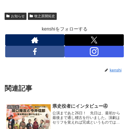
お知らせ
牧之原開拓史
kenshiをフォローする
kenshi
関連記事
県史役者にインタビュー④
お知らせ
公演まであと26日！ 先日は、最初から
最後まで通し稽古を行いました。演劇は
セリフを覚えれば完成というものではあ
りません。（それも大事ですが）舞台で