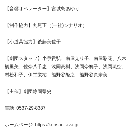
【音響オペレーター】宮城島あゆり
【制作協力】丸尾正（(一社)シナリオ）
【小道具協力】後藤美佐子
【劇団スタッフ】小泉貴弘、南屋えり子、南屋彩花、八木
橋里美、佐奈八千恵、浅岡高樹、浅岡奈帆子、浅岡琉空、
村松和子、伊堂栄祐、熊野谷隆之、熊野谷真奈美
【主催】劇団静岡県史
電話 0537-29-8387
ホームページ https://kenshi.cava.jp