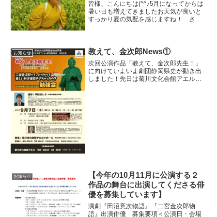
皆様、こんにちは(^^♪5月になってからは
暑い日も増えてきましたお天気が良いと
すっかり夏の気配を感じますね！ さ
て、前回から県史のメンバーからの動画
メッセージをお届けし始めましたが、皆
様ご覧になられましたか？本日お届けす
るのは「小政」役の熊...
教えて、金次郎News①
お知らせ
次回公演作品「教えて、金次郎先生！」
に向けていよいよ劇団静岡県史が動き出
しました！先日は菊川文化会館アエル小
ホールにて二宮金次郎についての勉強会
を行いました。なんと今回の勉強会は三
部構成！ オープニングを飾って下さっ
たのは合唱団「ありがとう...
【今年の10月11月に公演する２
お知らせ
作品の舞台に出演してくださる俳
優を募集しています】
演劇『田沼意次物語』『二宮金次郎物
語』出演俳優 募集要項＜公演日・会場