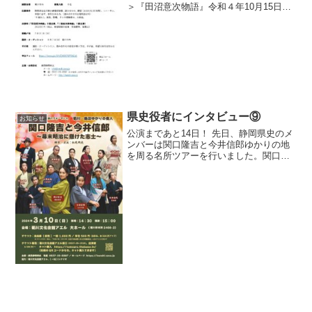
＞『田沼意次物語』令和４年10月15日
(土)16日(日) 菊川文化会館アエル大ホール
『二宮金次郎物語』令和４年11月日25日
(金) 菊川文化会館アエル小ホール＜練習
期間＞...
県史役者にインタビュー⑨
お知らせ
公演まであと14日！ 先日、静岡県史のメ
ンバーは関口隆吉と今井信郎ゆかりの地
を周る名所ツアーを行いました。関口隆
吉の碑、今井信郎屋敷跡、中条景昭や大
草高重の墓…などなど、今回の劇で活躍
する偉人たちの生きた証を感じることが
できる名所がたくさん...