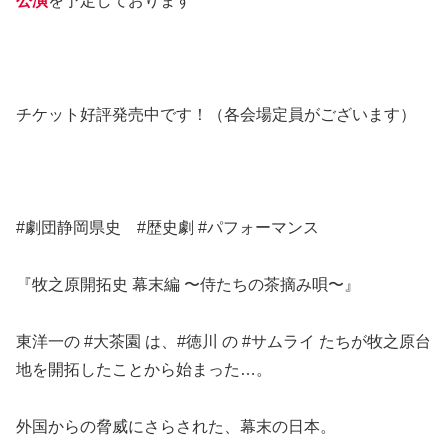
公演
を予定しております
チケット好評発売中です！（各会場定員がございます）
#劇団静岡県史 #歴史劇 #パフォーマンス
『牧之原開拓史 幕末編 〜侍たちの茶摘み唄〜』
東洋一の #大茶園 は、#徳川 の #サムライ たちが牧之原台
地を開拓したことから始まった…。
外国からの脅威にさらされた、幕末の日本。