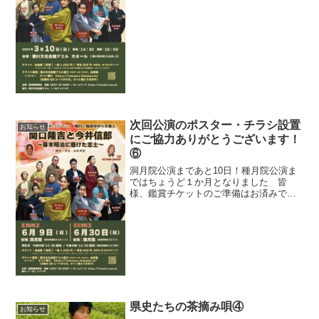
の役者達の立ち位置や距離間、登場シー
ンでの歩幅、身振り…ひとつひとつの動
作を確認をしています。...
次回公演のポスター・チラシ設置
お知らせ
にご協力ありがとうございます！
⑥
洞月院公演まであと10日！種月院公演ま
ではちょうど１か月となりました 皆
様、鑑賞チケットのご準備はお済みでし
ょうか？各回ともお席には限りがござい
ますので、お早めにご購入下さいね 本
番まで差し迫って来ましたが、まだまだ
劇団静岡県史キャスト・ス...
県史たちの茶摘み唄④
お知らせ