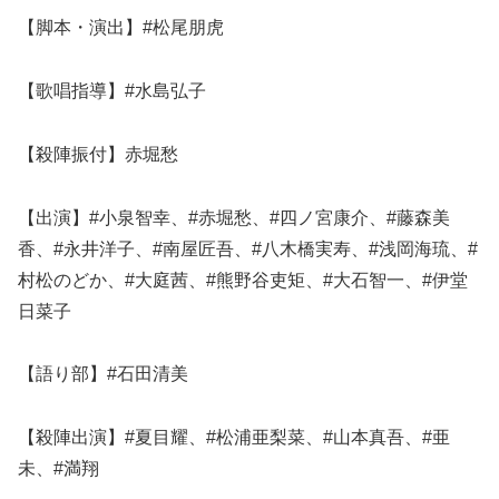
【脚本・演出】#松尾朋虎
【歌唱指導】#水島弘子
【殺陣振付】赤堀愁
【出演】#小泉智幸、#赤堀愁、#四ノ宮康介、#藤森美
香、#永井洋子、#南屋匠吾、#八木橋実寿、#浅岡海琉、#
村松のどか、#大庭茜、#熊野谷吏矩、#大石智一、#伊堂
日菜子
【語り部】#石田清美
【殺陣出演】#夏目耀、#松浦亜梨菜、#山本真吾、#亜
未、#満翔