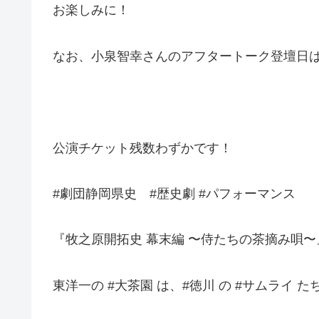
お楽しみに！
なお、小泉智幸さんのアフタートーク登壇日
公演チケット残数わずかです！
#劇団静岡県史 #歴史劇 #パフォーマンス
『牧之原開拓史 幕末編 〜侍たちの茶摘み唄〜
東洋一の #大茶園 は、#徳川 の #サムライ