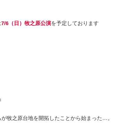
は
7/6（日）牧之原公演
を予定しております
』
 たちが牧之原台地を開拓したことから始まった…。