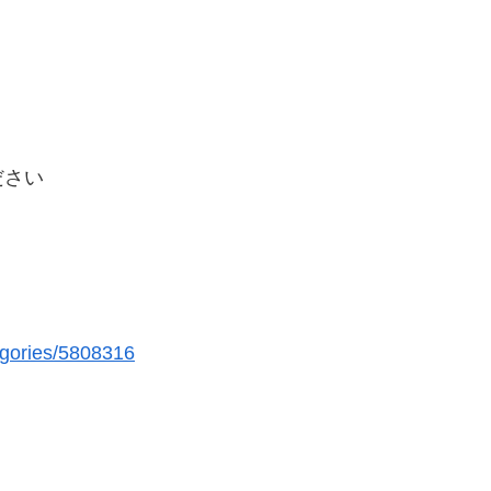
ださい
egories/5808316