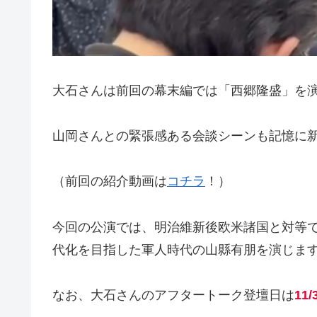
大石さんは前回の幕末編では「西郷隆盛」を
山岡さんとの緊張感ある会談シーンも記憶に
（前回の紹介動画は
コチラ
！）
今回の公演では、明治維新後欧米諸国と対等
代化を目指した軍人時代の山縣有朋を演じま
なお、大石さんのアフタートーク登壇日は
11