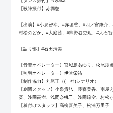
【ダンス振付】#Ayaka
【殺陣振付】赤堀愁
【出演】#小泉智幸、#赤堀愁、#四ノ宮康介、
村松のどか、#大庭茜、#熊野谷吏矩、#大石智
【語り部】#石田清美
【音響オペレーター】宮城島あゆり、松尾朋
【照明オペレーター】伊堂栄祐
【制作協力】丸尾正（(一社)シナリオ）
【劇団スタッフ】小泉貴弘、藤森美香、南屋
寛、浅岡高樹、浅岡奈帆子、浅岡琉空、村松
【着付けスタッフ】髙柳喜美子、松浦万里子