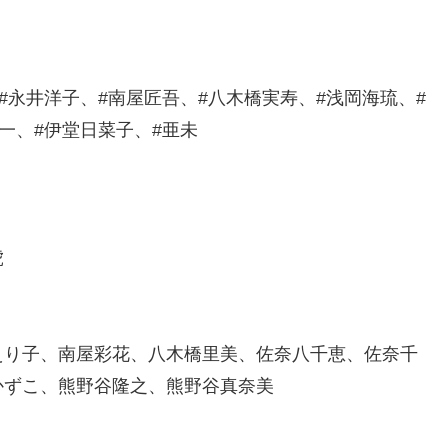
#永井洋子、#南屋匠吾、#八木橋実寿、#浅岡海琉、#
一、#伊堂日菜子、#亜未
虎
えり子、南屋彩花、八木橋里美、佐奈八千恵、佐奈千
かずこ、熊野谷隆之、熊野谷真奈美