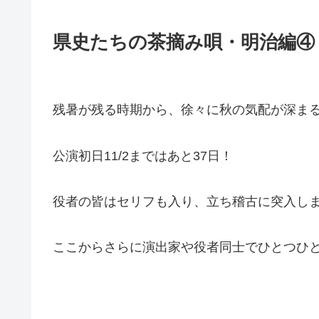
県史たちの茶摘み唄・明治編④
残暑が残る時期から、徐々に秋の気配が深ま
公演初日11/2まではあと37日！
役者の皆はセリフも入り、立ち稽古に突入し
ここからさらに演出家や役者同士でひとつひ