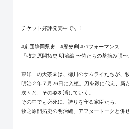
チケット好評発売中です！
#劇団静岡県史 #歴史劇 #パフォーマンス
『牧之原開拓史 明治編 〜侍たちの茶摘み唄〜
東洋一の大茶園は、徳川のサムライたちが、
明治２年７月26日に入植。刀を鍬に代え、新
次々と、その姿を消していく。
その中でも必死に、誇りを守る家臣たち。
牧之原開拓史の明治編、アフタートークと併