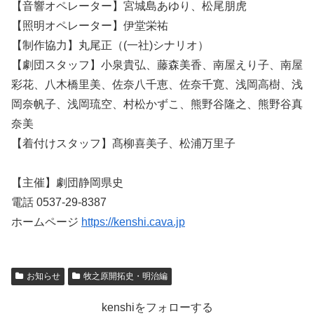
【音響オペレーター】宮城島あゆり、松尾朋虎
【照明オペレーター】伊堂栄祐
【制作協力】丸尾正（(一社)シナリオ）
【劇団スタッフ】小泉貴弘、藤森美香、南屋えり子、南屋
彩花、八木橋里美、佐奈八千恵、佐奈千寛、浅岡高樹、浅
岡奈帆子、浅岡琉空、村松かずこ、熊野谷隆之、熊野谷真
奈美
【着付けスタッフ】髙柳喜美子、松浦万里子
【主催】劇団静岡県史
電話 0537-29-8387
ホームページ
https://kenshi.cava.jp
お知らせ
牧之原開拓史・明治編
kenshiをフォローする