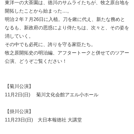
東洋一の大茶園は、徳川のサムライたちが、牧之原台地を
開拓したことから始まった…。
明治２年７月26日に入植。刀を鍬に代え、新たな務めと
なるも、新政府の思惑により侍たちは、次々と、その姿を
消していく。
その中でも必死に、誇りを守る家臣たち。
牧之原開拓史の明治編、アフタートークと併せてのツアー
公演、どうぞご覧ください！
【菊川公演】
11月2日(日) 菊川文化会館アエル小ホール
【掛川公演】
11月23日(日) 大日本報徳社 大講堂