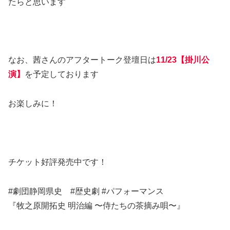
たらと思います
なお、茜さんのアフタートーク登壇日は
11/23【掛川公
演】
を予定しております
お楽しみに！
チケット好評発売中です！
#劇団静岡県史 #歴史劇 #パフォーマンス
『牧之原開拓史 明治編 〜侍たちの茶摘み唄〜』