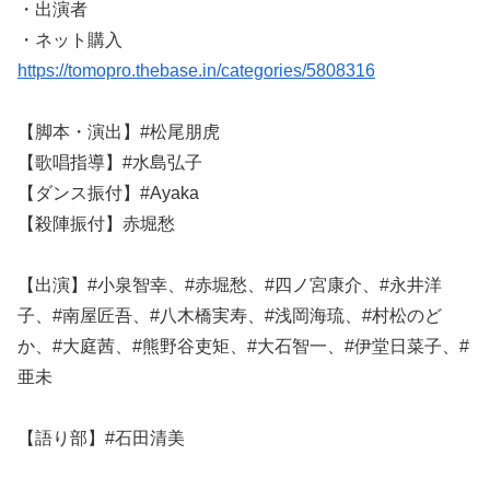
・出演者
・ネット購入
https://tomopro.thebase.in/categories/5808316
【脚本・演出】#松尾朋虎
【歌唱指導】#水島弘子
【ダンス振付】#Ayaka
【殺陣振付】赤堀愁
【出演】#小泉智幸、#赤堀愁、#四ノ宮康介、#永井洋
子、#南屋匠吾、#八木橋実寿、#浅岡海琉、#村松のど
か、#大庭茜、#熊野谷吏矩、#大石智一、#伊堂日菜子、#
亜未
【語り部】#石田清美