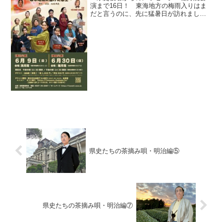
演まで16日！ 東海地方の梅雨入りはま
だと言うのに、先に猛暑日が訪れました
ね皆様お元気でしょうか？熱中症にはお
気をつけてお過ごしください 気が付け
ば、この県史公演も6/30の2公演を残すの
みとなりました集...
県史たちの茶摘み唄・明治編⑤
県史たちの茶摘み唄・明治編⑦