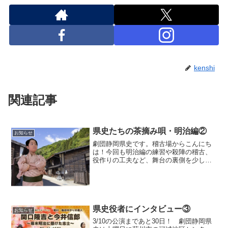
kenshi
関連記事
県史たちの茶摘み唄・明治編②
お知らせ
劇団静岡県史です。稽古場からこんにち
は！今回も明治編の練習や殺陣の稽古、
役作りの工夫など、舞台の裏側を少しず
つご紹介していきます。公演を楽しみに
してくださる皆さまに、稽古の熱気をお
届けできればと思います。 さて本日ご
紹介する県史役者は「寅吉...
県史役者にインタビュー③
お知らせ
3/10の公演まであと30日！ 劇団静岡県