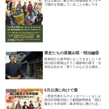
史は土曜日に菊川市の河城地区センター
で稽古を実施していることが多いです。
発声練習やダンスの音楽が聞こえました
ら「今日も練習してるんだな」と温かく
見守っていただけると嬉しいです。もち
ろん団員募集もして...
県史たちの茶摘み唄・明治編⑩
お知らせ
役者紹介も後半戦になってきました！今
回の紹介動画はチラシ撮影時の様子・台
本読み合わせ・壁ドリルなど立ち稽古に
入る前の台本もらいたての様子なんかも
撮影しています役者の皆さんが少しずつ
自分で役作りをして成長している姿を皆
様にも感じていただければ...
6月公演に向けて⑯
お知らせ
～県史代表からのメッセージ～いよいよ
明日6/30種月院にて劇団静岡県史「関口
隆吉と今井信郎～幕末明治に懸けた志士
～」の公演が最終となります！企画・運