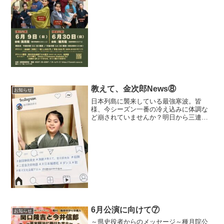
営・公演実施にあたりご協力いただきま
した皆々様に感謝申し上げます また、
ご来場・ご観劇下さい...
教えて、金次郎News⑧
お知らせ
日本列島に襲来している最強寒波。皆
様、今シーズン一番の冷え込みに体調な
ど崩されていませんか？明日から三連休
という方も多いと思いますお出かけの際
は暖かくして、お出かけ先の天気状況も
ご確認下さいね さて、先日に引き続
き、今日も劇団のニューフェイ...
6月公演に向けて⑦
お知らせ
～県史役者からのメッセージ～種月院公