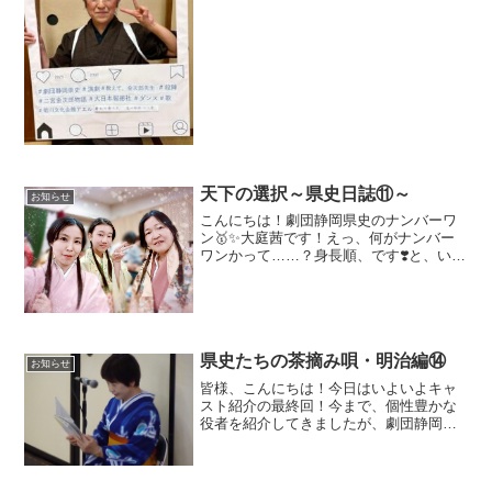
に役者・スタッフ共に新しい仲間を迎え
入れることができました現在のお稽古で
は演劇経験の有無も関係なく、一つの作
品作りに向かってお互い...
天下の選択～県史日誌⑪～
お知らせ
こんにちは！劇団静岡県史のナンバーワ
ン🥇✨大庭茜です！えっ、何がナンバー
ワンかって……？身長順、です❣️と、いう
わけで！菊川公演直前の今回の記事は、
身長148cmという大変可愛らしいサイズ
の私がお届けします！さて！いよいよ今
週末、4月25日...
県史たちの茶摘み唄・明治編⑭
お知らせ
皆様、こんにちは！今日はいよいよキャ
スト紹介の最終回！今まで、個性豊かな
役者を紹介してきましたが、劇団静岡県
史の劇は役者だけでは成り立たないので
す！今日ご紹介するのは劇中の「語り」
を担当している石田清美さん語りの清美