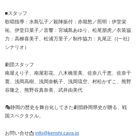
■スタッフ
歌唱指導：水島弘子／殺陣振付：赤堀愁／照明：伊堂栄
祐、伊堂日菜子／音響：宮城島あゆり、松尾朋虎／衣装協
力：高柳喜美子、松浦万里子／制作協力：丸尾正（(一社)
シナリオ）
劇団スタッフ
南屋えり子、南屋彩花、八木橋里美、佐奈八千恵、佐奈千
寛、浅岡高樹、浅岡奈帆子、浅岡琉空、村松かずこ、熊野
谷隆之、熊野谷真奈美、武井由美代
🎭静岡の歴史を舞台化してきた劇団静岡県史が贈る、戦
国スペクタクル。
お問い合せ📩
info@kenshi.cava.jp