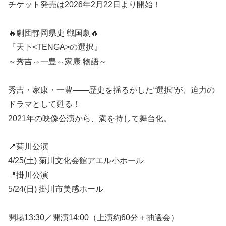
チケット発売は2026年2月22日より開始！
🔥劇団静岡県史 戦国劇🔥
『天下<TENGA>の選択』
～秀吉⇔一豊⇔家康 物語～
秀吉・家康・一豊——歴史を揺るがした“選択”が、迫力の
ドラマとして甦る！
2021年の映像公演から、満を持して舞台化。
📍菊川公演
4/25(土) 菊川文化会館アエル小ホール
📍掛川公演
5/24(日) 掛川市美感ホール
開場13:30／開演14:00（上演約60分＋抽選会）