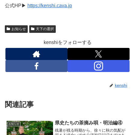
公式HP▶
https://kenshi.cava.jp
お知らせ
天下の選択
kenshiをフォローする
kenshi
関連記事
県史たちの茶摘み唄・明治編④
お知らせ
残暑が残る時期から、徐々に秋の気配が