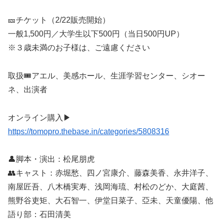
🎫チケット（2/22販売開始）
一般1,500円／大学生以下500円（当日500円UP）
※３歳未満のお子様は、ご遠慮ください
取扱🎟️アエル、美感ホール、生涯学習センター、シオー
ネ、出演者
オンライン購入▶
https://tomopro.thebase.in/categories/5808316
👤脚本・演出：松尾朋虎
👥キャスト：赤堀愁、四ノ宮康介、藤森美香、永井洋子、
南屋匠吾、八木橋実寿、浅岡海琉、村松のどか、大庭茜、
熊野谷吏矩、大石智一、伊堂日菜子、亞未、天童優陽、他
語り部：石田清美