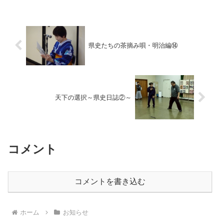
さんは前回の「幕末編」に...
県史たちの茶摘み唄・明治編⑭
天下の選択～県史日誌②～
コメント
コメントを書き込む
ホーム
お知らせ