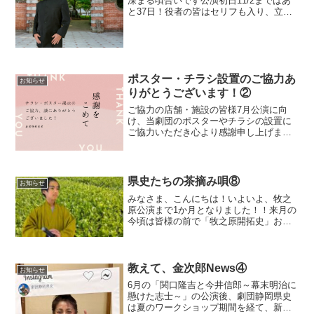
深まる頃合いです公演初日11/2まではあ
と37日！役者の皆はセリフも入り、立ち
稽古に突入しましたここからさらに演出
家や役者同士でひとつひとつの場面作り
に邁進していきますよ さて、本日紹介
する県史役者は「山...
ポスター・チラシ設置のご協力あ
お知らせ
りがとうございます！②
ご協力の店舗・施設の皆様7月公演に向
け、当劇団のポスターやチラシの設置に
ご協力いただき心より感謝申し上げます
今回ご協力を頂いた店舗名・施設名を以
下に掲載させていただきます（順不
同） ・菊川文庫様・小笠図書館様・
KADODE OOIGAWA様...
県史たちの茶摘み唄⑧
お知らせ
みなさま、こんにちは！いよいよ、牧之
原公演まで1か月となりました！！来月の
今頃は皆様の前で「牧之原開拓史」お披
露目となります実際に幕末へタイムスリ
ップは出来ませんが、当時の侍たちが新
たな生き方を求め、茶畑を広げていった
という地域に根ざした実...
教えて、金次郎News④
お知らせ
6月の「関口隆吉と今井信郎～幕末明治に
懸けた志士～」の公演後、劇団静岡県史
は夏のワークショップ期間を経て、新た