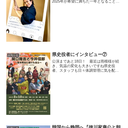
2025年が希望に満ちた一年となること
を、心よりお祈り申し上げます 今年は
巳年！蛇というと怖い印象を持つ方が多
いかもしれませんが、実は「再生・成
長」というポジティブなイ...
県史役者にインタビュー⑦
お知らせ
公演まであと18日！ 最近は雨模様が続
き、気温の変化も大きいですね県史役
者、スタッフも日々体調管理に気を配っ
ています3/10は万全の体調でご来場の皆
様にパフォーマンスをお届けしたいと思
っていますもうしばらくお待ちくださ
い さて、本日の県史役...
韓国から静岡へ『徳川家康公と朝