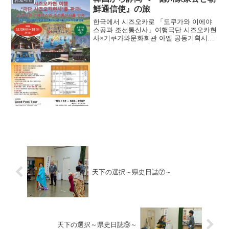
お知らせ
鮮通信使』の旅
한국에서 시즈오카로 「도쿠가와 이에야
스공과 조선통신사」여행극단 시즈오카현
사×기쿠가와문화회관 아엘 공동기획시즈
오카현 여행 “극단 시즈오카현사” 를 관극!
도쿠가와 이에야스와 조선통신사를 만져
『도쿠가와 이에야스공과 조선통...
天下の選択～県史日誌⑦～
天下の選択～県史日誌⑨～