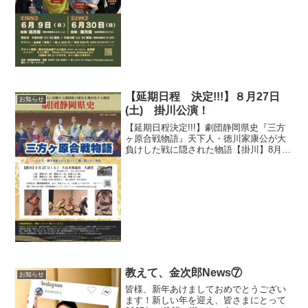
成さんも出演されている『べっかんこお
に』という演劇を鑑賞させていただきま
した（掛川生涯学習センタ...
【延期日程 決定!!!】８月27日
お知らせ
(土) 掛川公演！
【延期日程決定!!!】劇団静岡県史『三方
ヶ原合戦物語』天下人・徳川家康公が大
負けした戦に隠された物語【掛川】8月27
日(土) 大日本報徳社 大講堂（掛川市掛
川1176 TEL ： 0537-22-3016）１部
開場13：00 開演13：...
教えて、金次郎News⑦
お知らせ
皆様、新年あけましておめでとうござい
ます！新しい年を迎え、皆さまにとって