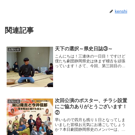
kenshi
関連記事
天下の選択～県史日誌③～
お知らせ
こんにちは！三連休の一日目！ですけど
僕たち劇団静岡県史は休まず稽古を頑張
っています！さて、今回、第三回目の担
当は！シャキーン⭐浅岡海琉です。普段は
島田市の中学一年生で、学年末テストも
終わり、勉強は少し一段落中です。部活
では吹奏楽部で、トラン...
次回公演のポスター、チラシ設置
お知らせ
にご協力ありがとうございます！
②
早いもので四月も残り１日となってしま
いました皆様お元気にお過ごしでしょう
か？本日劇団静岡県史のメンバーは、こ
の春から劇団たんぽぽに入団した原口裕