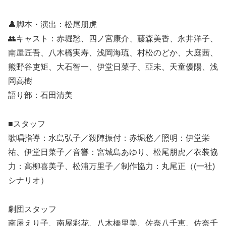
👤脚本・演出：松尾朋虎
👥キャスト：赤堀愁、四ノ宮康介、藤森美香、永井洋子、
南屋匠吾、八木橋実寿、浅岡海琉、村松のどか、大庭茜、
熊野谷吏矩、大石智一、伊堂日菜子、亞未、天童優陽、浅
岡高樹
語り部：石田清美
■スタッフ
歌唱指導：水島弘子／殺陣振付：赤堀愁／照明：伊堂栄
祐、伊堂日菜子／音響：宮城島あゆり、松尾朋虎／衣装協
力：高柳喜美子、松浦万里子／制作協力：丸尾正（(一社)
シナリオ）
劇団スタッフ
南屋えり子、南屋彩花、八木橋里美、佐奈八千恵、佐奈千