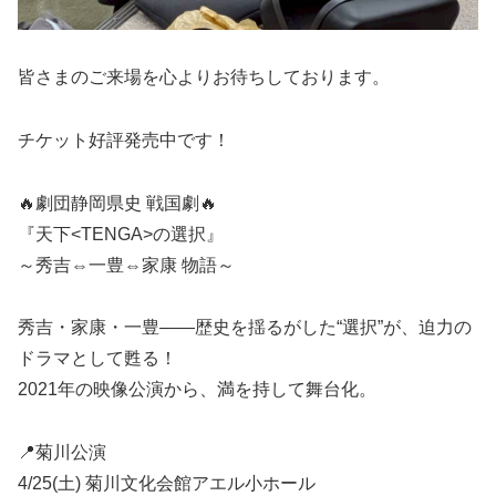
皆さまのご来場を心よりお待ちしております。
チケット好評発売中です！
🔥劇団静岡県史 戦国劇🔥
『天下<TENGA>の選択』
～秀吉⇔一豊⇔家康 物語～
秀吉・家康・一豊——歴史を揺るがした“選択”が、迫力の
ドラマとして甦る！
2021年の映像公演から、満を持して舞台化。
📍菊川公演
4/25(土) 菊川文化会館アエル小ホール