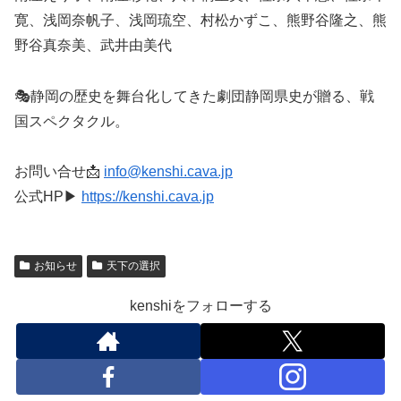
寛、浅岡奈帆子、浅岡琉空、村松かずこ、熊野谷隆之、熊
野谷真奈美、武井由美代
🎭静岡の歴史を舞台化してきた劇団静岡県史が贈る、戦
国スペクタクル。
お問い合せ📩
info@kenshi.cava.jp
公式HP▶
https://kenshi.cava.jp
お知らせ
天下の選択
kenshiをフォローする