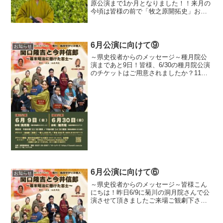
原公演まで1か月となりました！！来月の
今頃は皆様の前で「牧之原開拓史」お披
露目となります実際に幕末へタイムスリ
ップは出来ませんが、当時の侍たちが新
たな生き方を求め、茶畑を広げていった
という地域に根ざした実...
6月公演に向けて⑨
お知らせ
～県史役者からのメッセージ～種月院公
演まであと9日！皆様、6/30の種月院公演
のチケットはご用意されましたか？11：
30～／14：30～と2回公演ではあります
が、お席には限りがございますのでお早
目のご予約・ご購入をお願いいたしま
す 先日、県...
6月公演に向けて⑥
お知らせ
～県史役者からのメッセージ～皆様こん
にちは！昨日6/9に菊川の洞月院さんで公
演させて頂きましたご来場ご観劇下さい
ました皆様、ありがとうございました暖
かいご声援・大きな拍手、県史役者のみ