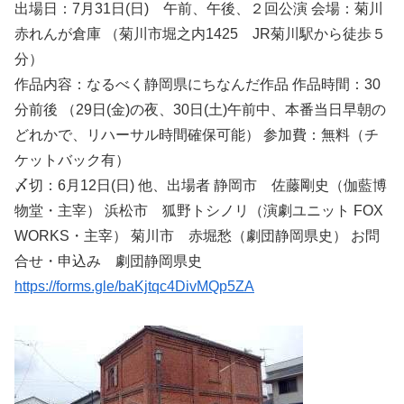
出場日：7月31日(日) 午前、午後、２回公演 会場：菊川
赤れんが倉庫 （菊川市堀之内1425 JR菊川駅から徒歩５
分）
作品内容：なるべく静岡県にちなんだ作品 作品時間：30
分前後 （29日(金)の夜、30日(土)午前中、本番当日早朝の
どれかで、リハーサル時間確保可能） 参加費：無料（チ
ケットバック有）
〆切：6月12日(日) 他、出場者 静岡市 佐藤剛史（伽藍博
物堂・主宰） 浜松市 狐野トシノリ（演劇ユニット FOX
WORKS・主宰） 菊川市 赤堀愁（劇団静岡県史） お問
合せ・申込み 劇団静岡県史
https://forms.gle/baKjtqc4DivMQp5ZA