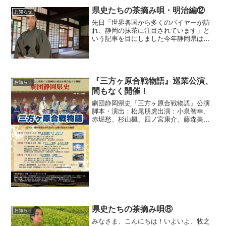
県史たちの茶摘み唄・明治編⑫
お知らせ
先日「世界各国から多くのバイヤーが訪
れ、静岡の抹茶に注目されています」と
いう記事を目にしました今年静岡県は一
番茶の荒茶の生産量で初めて鹿児島県に
抜かれ全国2位に。長年、日本一の茶処を
誇って来た静岡の茶業にとってショック
な結果を目にした後では...
『三方ヶ原合戦物語』巡業公演、
お知らせ
間もなく開催！
劇団静岡県史『三方ヶ原合戦物語』公演
脚本・演出：松尾朋虎出演：小泉智幸、
赤堀愁、杉山楓、四ノ宮康介、藤森美
香、阿部美幸、仲井惠、永井洋子【菊
川】７月２日(土) 菊川文化会館アエル
小ホール 菊川市本所2488-2 TEL :
0537-3...
県史たちの茶摘み唄⑧
お知らせ
みなさま、こんにちは！いよいよ、牧之