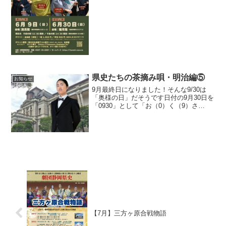
ならずスタッフ一同も大変励みになりま
す快く公演場所を提供...
県史たちの茶摘み唄・明治編⑤
お知らせ
9月最終日になりました！そんな9/30は
「奥様の日」だそうです日付の9月30日を
「0930」として「お（0）く（9）さ
（3）ま（0）」（奥様）と読む語呂合わ
せから、長野県小海町に本社を置く株式
会社「みつわ」が2012年（平成24年）に
制定県...
【7月】三方ヶ原合戦物語