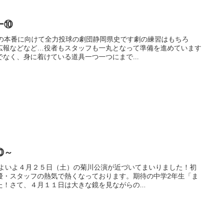
ー⑩
0の本番に向けて全力投球の劇団静岡県史です劇の練習はもちろ
広報などなど…役者もスタッフも一丸となって準備を進めています
なく、身に着けている道具一つ一つにまで...
⑩～
いよいよ４月２５日（土）の菊川公演が近づいてまいりました！初
優・スタッフの熱気で熱くなっております。期待の中学2年生「ま
！さて、４月１１日は大きな鏡を見ながらの...