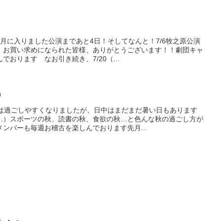
月に入りました公演まであと4日！そしてなんと！7/6牧之原公演
！お買い求めになられた皆様、ありがとうございます！！劇団キャ
おります なお引き続き、7/20（...
②
晩は過ごしやすくなりましたが、日中はまだまだ暑い日もあります
…）スポーツの秋、読書の秋、食欲の秋…と色んな秋の過ごし方が
ンバーも毎週お稽古を楽しんでおります先月...