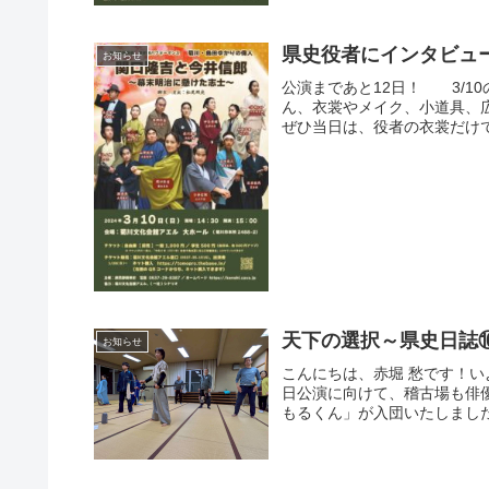
県史役者にインタビュ
お知らせ
公演まであと12日！ 3/1
ん、衣裳やメイク、小道具、
ぜひ当日は、役者の衣裳だけで
天下の選択～県史日誌
お知らせ
こんにちは、赤堀 愁です！
日公演に向けて、稽古場も俳
もるくん」が入団いたしました