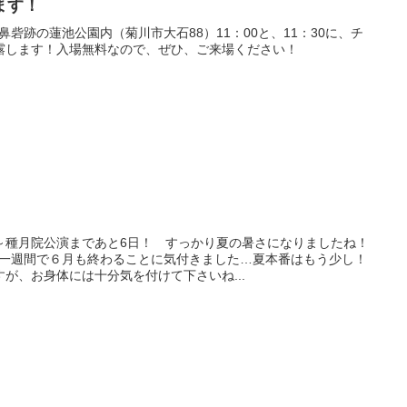
ます！
ヶ鼻砦跡の蓮池公園内（菊川市大石88）11：00と、11：30に、チ
露します！入場無料なので、ぜひ、ご来場ください！
～種月院公演まであと6日！ すっかり夏の暑さになりましたね！
この一週間で６月も終わることに気付きました…夏本番はもう少し！
が、お身体には十分気を付けて下さいね...