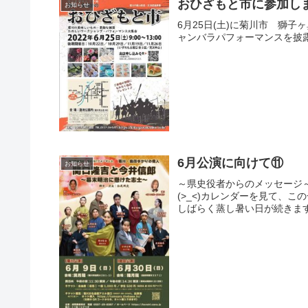
おひざもと市に参加し
お知らせ
6月25日(土)に菊川市 獅子
ャンバラパフォーマンスを披
6月公演に向けて⑪
お知らせ
～県史役者からのメッセージ
(>_<)カレンダーを見て、
しばらく蒸し暑い日が続きます