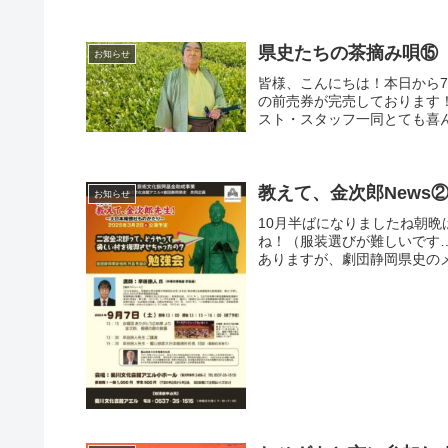
県史たちの茶摘み唄⑮
お知らせ
皆様、こんにちは！本日から7
の前売券が完売しております
スト・スタッフ一同とても喜んで
教えて、金次郎News
お知らせ
10月半ばになりましたね朝
ね！（服装選びが難しいです
ありますが、劇団静岡県史のメ