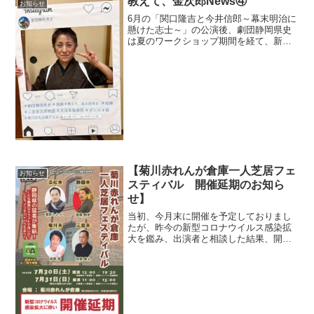
教えて、金次郎News④
お知らせ
6月の「関口隆吉と今井信郎～幕末明治に
懸けた志士～」の公演後、劇団静岡県史
は夏のワークショップ期間を経て、新た
に役者・スタッフ共に新しい仲間を迎え
入れることができました現在のお稽古で
は演劇経験の有無も関係なく、一つの作
品作りに向かってお互い...
【菊川赤れんが倉庫一人芝居フェ
お知らせ
スティバル 開催延期のお知ら
せ】
当初、今月末に開催を予定しておりまし
たが、昨今の新型コロナウイルス感染拡
大を鑑み、出演者と相談した結果、開催
を延期することとしました。楽しみにし
ていただいた皆様、大変申し訳ありませ
ん!!!年内には開催を予定しております
が、日程が決まり次第、...