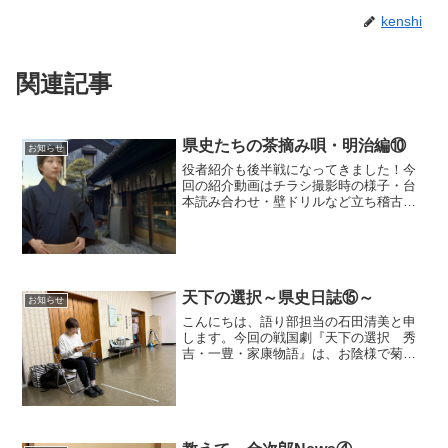
kenshi
関連記事
県史たちの茶摘み唄・明治編⑩
お知らせ
役者紹介も後半戦になってきました！今
回の紹介動画はチラシ撮影時の様子・台
本読み合わせ・壁ドリルなど立ち稽古に
入る前の台本もらいたての様子なんかも
撮影しています役者の皆さんが少しずつ
自分で役作りをして成長している姿を皆
様にも感じていただければ...
天下の選択～県史日誌⑮～
お知らせ
こんにちは、語り部担当の石田清美と申
します。今回の戦国劇『天下の選択 秀
吉・一豊・家康物語』は、お陰様で菊川
公演、掛川公演は両日とも満員御礼、大
好評のうちに終えることができ、残すは
袋井市のメロープラザでの公演のみとな
りました！！今、その千秋...