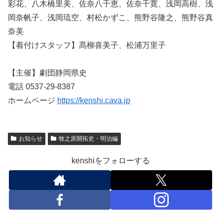
彩花、八木橋里美、佐奈八千恵、佐奈千寛、浅岡高樹、浅
岡奈帆子、浅岡琉空、村松かずこ、熊野谷隆之、熊野谷真
奈美
【着付けスタッフ】髙柳喜美子、松浦万里子
【主催】劇団静岡県史
電話 0537-29-8387
ホームページ
https://kenshi.cava.jp
お知らせ
牧之原開拓史・明治編
kenshiをフォローする