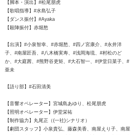
【脚本・演出】#松尾朋虎
【歌唱指導】#水島弘子
【ダンス振付】#Ayaka
【殺陣振付】赤堀愁
【出演】#小泉智幸、#赤堀愁、#四ノ宮康介、#永井洋
子、#南屋匠吾、#八木橋実寿、#浅岡海琉、#村松のど
か、#大庭茜、#熊野谷吏矩、#大石智一、#伊堂日菜子、#
亜未
【語り部】#石田清美
【音響オペレーター】宮城島あゆり、松尾朋虎
【照明オペレーター】伊堂栄祐
【制作協力】丸尾正（(一社)シナリオ）
【劇団スタッフ】小泉貴弘、藤森美香、南屋えり子、南屋