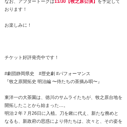
なお、アフタートークは
11/30【牧之原公演】
を予定して
おります！
お楽しみに！
チケット好評発売中です！
#劇団静岡県史 #歴史劇 #パフォーマンス
『牧之原開拓史 明治編 〜侍たちの茶摘み唄〜』
東洋一の大茶園は、徳川のサムライたちが、牧之原台地を
開拓したことから始まった…。
明治２年７月26日に入植。刀を鍬に代え、新たな務めと
なるも、新政府の思惑により侍たちは、次々と、その姿を