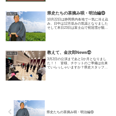
県史たちの茶摘み唄・明治編⑬
お知らせ
10月22日は静岡県内各地で一気に冷え込
み、日中は12月並みの気温となりました
そして本日23日は富士山で初冠雪が観測
されました10月23日の観測は、過去4番目
に遅い記録だそうですやはり雪化粧をし
た富士山を見ると冬の訪れを感じます
ね！ さて皆...
教えて、金次郎News⑫
お知らせ
3月2日の公演まであと1か月となりまし
た！！ 皆様、チケットのご準備は出来
ていらっしゃいますか？県史スタッフの
方が素敵なPR動画を作成してくれました
よ！！家族と観ても、友人と観ても、恋
人同士で観ても、もちろんお一人様で観
ても、笑ってホロっと...
県史たちの茶摘み唄・明治編⑬